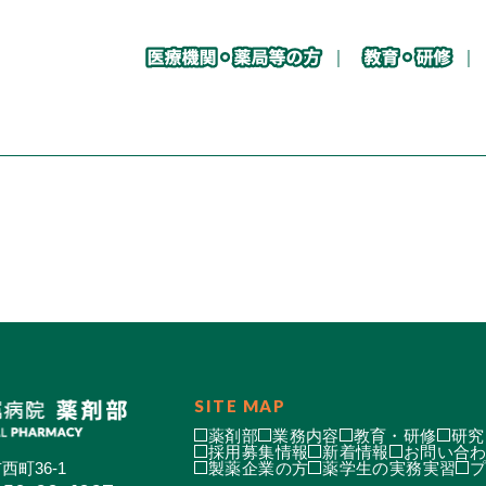
SITE MAP
薬剤部
業務内容
教育・研修
研究
採用募集情報
新着情報
お問い合
西町36-1
製薬企業の方
薬学生の実務実習