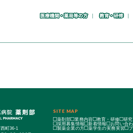
SITE MAP
薬剤部
業務内容
教育・研修
研究
採用募集情報
新着情報
お問い合
西町36-1
製薬企業の方
薬学生の実務実習