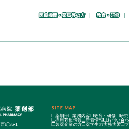
SITE MAP
薬剤部
業務内容
教育・研修
研究
採用募集情報
新着情報
お問い合
西町36-1
製薬企業の方
薬学生の実務実習