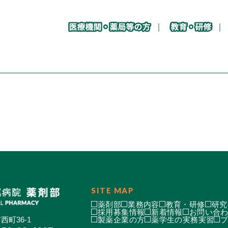
SITE MAP
薬剤部
業務内容
教育・研修
研究
採用募集情報
新着情報
お問い合
西町36-1
製薬企業の方
薬学生の実務実習