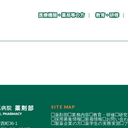
SITE MAP
薬剤部
業務内容
教育・研修
研究
採用募集情報
新着情報
お問い合
西町36-1
製薬企業の方
薬学生の実務実習