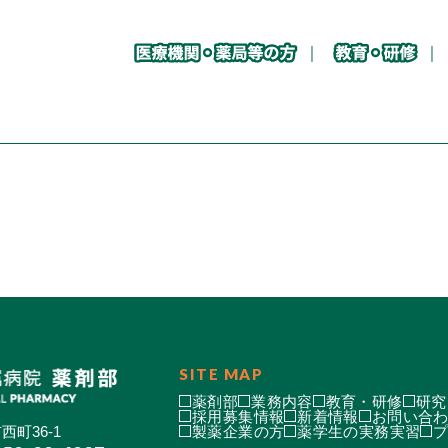
SITE MAP
薬剤部
業務内容
教育・研修
研究
採用募集情報
新着情報
お問い合
西町36-1
製薬企業の方
薬学生の実務実習