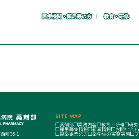
SITE MAP
薬剤部
業務内容
教育・研修
研究
採用募集情報
新着情報
お問い合
西町36-1
製薬企業の方
薬学生の実務実習