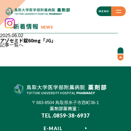
CLOSE
MENU
新着情報
NEWS
2025.06.02
アゾセミド錠60mg「JG」
記事一覧へ
〒683-8504 鳥取県米子市西町36-1
薬剤部薬務室：
TEL.0859-38-6937
E-MAIL